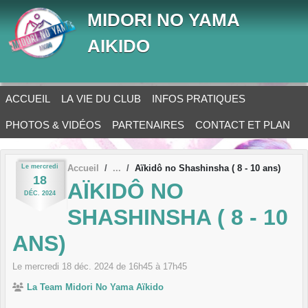
Panneau de gestion des cookies
MIDORI NO YAMA
AIKIDO
ACCUEIL
LA VIE DU CLUB
INFOS PRATIQUES
PHOTOS & VIDÉOS
PARTENAIRES
CONTACT ET PLAN
Le
mercredi
Accueil
Aïkidô no Shashinsha ( 8 - 10 ans)
18
AÏKIDÔ NO
DÉC.
2024
SHASHINSHA ( 8 - 10
ANS)
Le
mercredi
18
déc.
2024
de 16h45 à 17h45
La Team Midori No Yama Aïkido