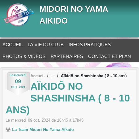
Panneau de gestion des cookies
MIDORI NO YAMA
AIKIDO
ACCUEIL
LA VIE DU CLUB
INFOS PRATIQUES
PHOTOS & VIDÉOS
PARTENAIRES
CONTACT ET PLAN
Le
mercredi
Accueil
Aïkidô no Shashinsha ( 8 - 10 ans)
09
AÏKIDÔ NO
OCT.
2024
SHASHINSHA ( 8 - 10
ANS)
Le
mercredi
09
oct.
2024
de 16h45 à 17h45
La Team Midori No Yama Aïkido