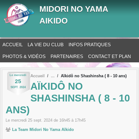
Panneau de gestion des cookies
MIDORI NO YAMA
AIKIDO
ACCUEIL
LA VIE DU CLUB
INFOS PRATIQUES
PHOTOS & VIDÉOS
PARTENAIRES
CONTACT ET PLAN
Le
mercredi
Accueil
Aïkidô no Shashinsha ( 8 - 10 ans)
25
AÏKIDÔ NO
SEPT.
2024
SHASHINSHA ( 8 - 10
ANS)
Le
mercredi
25
sept.
2024
de 16h45 à 17h45
La Team Midori No Yama Aïkido