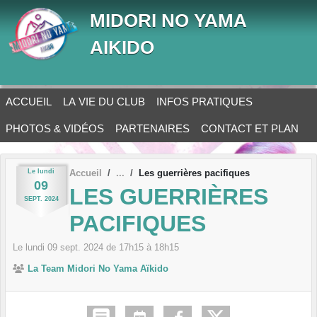
Panneau de gestion des cookies
MIDORI NO YAMA
AIKIDO
ACCUEIL
LA VIE DU CLUB
INFOS PRATIQUES
PHOTOS & VIDÉOS
PARTENAIRES
CONTACT ET PLAN
Le
lundi
Accueil
Les guerrières pacifiques
09
LES GUERRIÈRES
SEPT.
2024
PACIFIQUES
Le
lundi
09
sept.
2024
de 17h15 à 18h15
La Team Midori No Yama Aïkido