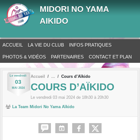
Panneau de gestion des cookies
MIDORI NO YAMA
AIKIDO
ACCUEIL
LA VIE DU CLUB
INFOS PRATIQUES
PHOTOS & VIDÉOS
PARTENAIRES
CONTACT ET PLAN
Le
vendredi
Accueil
Cours d’Aïkido
03
COURS D’AÏKIDO
MAI
2024
Le
vendredi
03
mai
2024
de 18h30 à 20h30
La Team Midori No Yama Aïkido