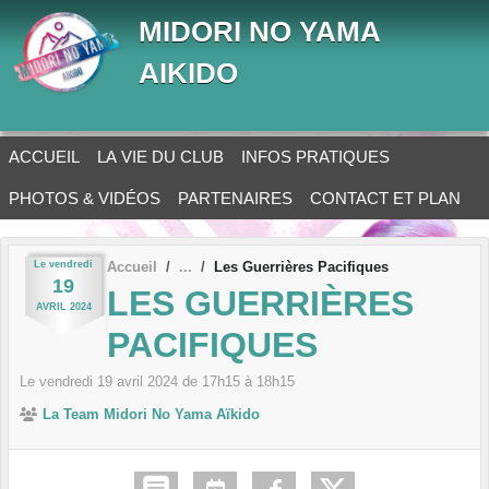
Panneau de gestion des cookies
MIDORI NO YAMA
AIKIDO
ACCUEIL
LA VIE DU CLUB
INFOS PRATIQUES
PHOTOS & VIDÉOS
PARTENAIRES
CONTACT ET PLAN
Le
vendredi
Accueil
Les Guerrières Pacifiques
19
LES GUERRIÈRES
AVRIL
2024
PACIFIQUES
Le
vendredi
19
avril
2024
de 17h15 à 18h15
La Team Midori No Yama Aïkido