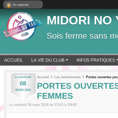
Panneau de gestion des cookies
Se connecter
MIDORI NO 
Sois ferme sans mé
ACCUEIL
LA VIE DU CLUB
INFOS PRATIQUES
Accueil
Les évènements
Portes ouvertes pou
Le
vendredi
08
PORTES OUVERTES
MARS
2024
FEMMES
Le
vendredi
08
mars
2024
de 17h15 à 20h30