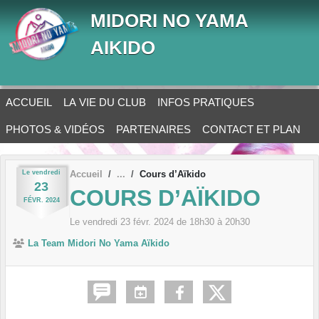
Panneau de gestion des cookies
MIDORI NO YAMA
AIKIDO
ACCUEIL
LA VIE DU CLUB
INFOS PRATIQUES
PHOTOS & VIDÉOS
PARTENAIRES
CONTACT ET PLAN
Le
vendredi
Accueil
Cours d’Aïkido
23
COURS D’AÏKIDO
FÉVR.
2024
Le
vendredi
23
févr.
2024
de 18h30 à 20h30
La Team Midori No Yama Aïkido