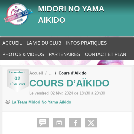
Panneau de gestion des cookies
MIDORI NO YAMA
AIKIDO
ACCUEIL
LA VIE DU CLUB
INFOS PRATIQUES
PHOTOS & VIDÉOS
PARTENAIRES
CONTACT ET PLAN
Le
vendredi
Accueil
Cours d’Aïkido
02
COURS D’AÏKIDO
FÉVR.
2024
Le
vendredi
02
févr.
2024
de 18h30 à 20h30
La Team Midori No Yama Aïkido