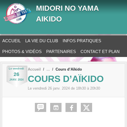
Panneau de gestion des cookies
MIDORI NO YAMA
AIKIDO
ACCUEIL
LA VIE DU CLUB
INFOS PRATIQUES
PHOTOS & VIDÉOS
PARTENAIRES
CONTACT ET PLAN
Le
vendredi
Accueil
Cours d’Aïkido
26
COURS D’AÏKIDO
JANV.
2024
Le
vendredi
26
janv.
2024
de 18h30 à 20h30