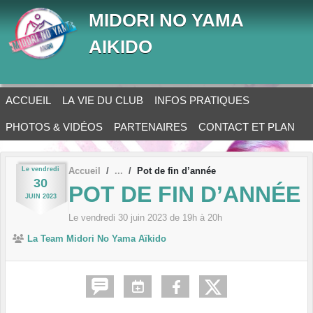
Panneau de gestion des cookies
MIDORI NO YAMA
AIKIDO
ACCUEIL
LA VIE DU CLUB
INFOS PRATIQUES
PHOTOS & VIDÉOS
PARTENAIRES
CONTACT ET PLAN
Le
vendredi
Accueil
Pot de fin d’année
30
POT DE FIN D’ANNÉE
JUIN
2023
Le
vendredi
30
juin
2023
de 19h à 20h
La Team Midori No Yama Aïkido