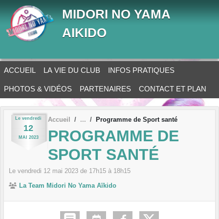
Panneau de gestion des cookies
MIDORI NO YAMA
AIKIDO
ACCUEIL
LA VIE DU CLUB
INFOS PRATIQUES
PHOTOS & VIDÉOS
PARTENAIRES
CONTACT ET PLAN
Le
vendredi
Accueil
Programme de Sport santé
12
PROGRAMME DE
MAI
2023
SPORT SANTÉ
Le
vendredi
12
mai
2023
de 17h15 à 18h15
La Team Midori No Yama Aïkido