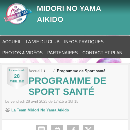
Panneau de gestion des cookies
MIDORI NO YAMA
AIKIDO
ACCUEIL
LA VIE DU CLUB
INFOS PRATIQUES
PHOTOS & VIDÉOS
PARTENAIRES
CONTACT ET PLAN
Le
vendredi
Accueil
Programme de Sport santé
28
PROGRAMME DE
AVRIL
2023
SPORT SANTÉ
Le
vendredi
28
avril
2023
de 17h15 à 18h15
La Team Midori No Yama Aïkido