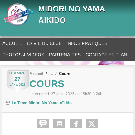
Panneau de gestion des cookies
MIDORI NO YAMA
AIKIDO
ACCUEIL
LA VIE DU CLUB
INFOS PRATIQUES
PHOTOS & VIDÉOS
PARTENAIRES
CONTACT ET PLAN
Le
vendredi
Accueil
Cours
27
COURS
JANV.
2023
Le
vendredi
27
janv.
2023
de 18h30 à 20h
La Team Midori No Yama Aïkido